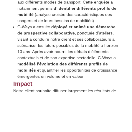
aux différents modes de transport. Cette enquête a
notamment permis
d’identifier différents profils de
mobilité
(analyse croisée des caractéristiques des
usagers et de leurs besoins de mobilités)
C-Ways a ensuite
déployé et animé une démarche
de prospective collaborative
, ponctuée d’ateliers,
visant à conduire notre client et ses collaborateurs à
scénariser les futurs possibles de la mobilité à horizon
10 ans. Après avoir nourrit les débats d’éléments
contextuels et de son expertise sectorielle, C-Ways a
modélisé l’évolution des différents profils de
mobilités
et quantifier les opportunités de croissance
émergentes en volume et en valeur.
Impact
Notre client souhaite diffuser largement les résultats de
cette étude prospective au sein des différents
départements de son entreprise afin que les profils de
mobilités, leurs projections et
les opportunités
identifiées conduisent le développement des offres
et des services de mobilités pertinents
pour la
population et rentable et porteur de croissance pour