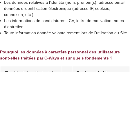
Les données relatives à l’identité (nom, prénom(s), adresse email,
données d’identification électronique (adresse IP, cookies,
connexion, etc.)
Les informations de candidatures : CV, lettre de motivation, notes
d’entretien
Toute information donnée volontairement lors de l’utilisation du Site.
Pourquoi les données à caractère personnel des utilisateurs
sont-elles traitées par C-Ways et sur quels fondements ?
Finalités de la collecte et du
Fondement juridique au
Traitement des Données à
traitement des données à
caractère personnel
caractère personnel des
personnes concernées
La gestion des demandes
L’intérêt légitime de C-WAYS
d’informations liées aux
de collecter et traiter des
services et produits proposés
données à caractère
par C-WAYS
personnel relatives aux
personnes qui sollicitent des
informations via le Site