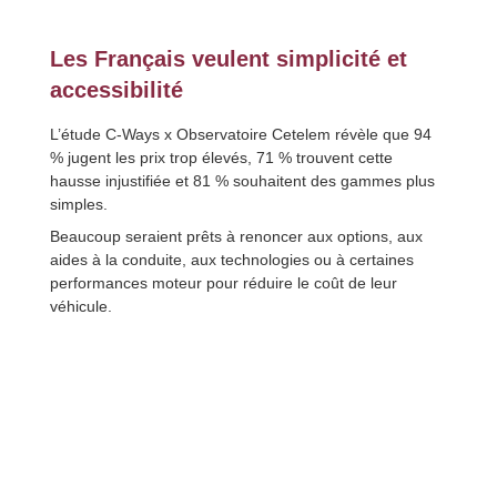
Les Français veulent simplicité et
accessibilité
L’étude C-Ways x Observatoire Cetelem révèle que 94
% jugent les prix trop élevés, 71 % trouvent cette
hausse injustifiée et 81 % souhaitent des gammes plus
simples.
Beaucoup seraient prêts à renoncer aux options, aux
aides à la conduite, aux technologies ou à certaines
performances moteur pour réduire le coût de leur
véhicule.
Petite voiture abordable : une
opportunité pour relancer le
marché ?
Les Français montrent un vrai intérêt pour les véhicules