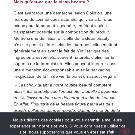
Mais qu’est-ce que la clean beauty ?
C’est avant tout une démarche, selon Oolution, une
marque de cosmétiques naturels, qui vise à faire au
mieux pour la peau et la planète, en étant le plus
transparent possible sur la composition du produit.
Même si une définition officielle de la clean beauty
n’existe pas et diffère selon les marques, elles mettent
généralement en avant le fait de n’utiliser que des
ingrédients essentiels, souvent naturels, d’éliminer le
superflu de la formulation. Elles peuvent intégrer aussi
une dimension éco-responsable avec le packaging,
l’explication de la fin de vie, le bio et un aspect vegan.
» Les choix quant à notre routine beauté comptent
aussi : les produits que l’on achète, à quelle fréquence
et s’ils finissent dans une décharge à la fin de leur vie.
En effet, l’industrie de la beauté figure parmi les plus
grands pollueurs dans le monde. Quand le monde de la
beauté s’engage pour la planète, les produits cultes se
Nous utilisons des cookies pour vous garantir la meilleure
métamorphosent en formules plus clean, lovées dans
expérience sur notre site web. Si vous continuez à utiliser ce
des formats rechargeables. » VOGUE
site, nous supposerons que vous en êtes satisfait.