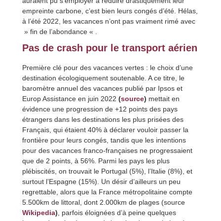
auraient pu s’employer à réduire drastiquement leur
empreinte carbone, c’est bien leurs congés d’été. Hélas,
à l’été 2022, les vacances n’ont pas vraiment rimé avec
» fin de l’abondance « .
Pas de crash pour le transport aérien
Première clé pour des vacances vertes : le choix d’une
destination écologiquement soutenable. A ce titre, le
baromètre annuel des vacances publié par Ipsos et
Europ Assistance en juin 2022
(
source
)
mettait en
évidence une progression de +12 points des pays
étrangers dans les destinations les plus prisées des
Français, qui étaient 40% à déclarer vouloir passer la
frontière pour leurs congés, tandis que les intentions
pour des vacances franco-françaises ne progressaient
que de 2 points, à 56%. Parmi les pays les plus
plébiscités, on trouvait le Portugal (5%), l’Italie (8%), et
surtout l’Espagne (15%). Un désir d’ailleurs un peu
regrettable, alors que la France métropolitaine compte
5.500km de littoral, dont 2.000km de plages (source
Wikipedia
)
, parfois éloignées d’à peine quelques