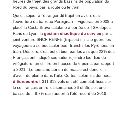
heures de trajet des grands bassins de population du
Nord du pays, par la route ou le train.
Qui dit séjour à l’étranger dit trajet en avion, et si
l’ouverture du barreau Perpignan – Figueras en 2009 a
placé la Costa Brava catalane à portée de TGV depuis
Paris ou Lyon, la
gestion chaotique du service
par la
joint-venture SNCF-RENFE (Elipsos) n’incite guère les
voyageurs à se bousculer pour franchir les Pyrénées en
train. Dès lors, c’est bel et bien par les airs que 22% des
Français ont indiqué souhaiter rejoindre leur lieu de
villégiature, un chiffre en hausse de 6 points par rapport
à 2021. Le tourisme aérien de masse est donc loin
d’avoir du plomb dans l’aile. Certes, selon les données
d’Eurocontrol
, 311.813 vols ont été comptabilisés sur
le sol français entre les semaines 26 et 35, soit une
baisse de – 9,7% par rapport à l’été record de 2019.
Mais cette décroissance reste à relativiser en
comparaison des niveaux de baisse du trafic aérien
supérieurs à -20% enregistrés chez nos voisins
allemands où suédois, et atteignant même -30% pour la
Finlande. Elle masque également des niveaux