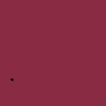
Actualités
,
C-Trends & people
,
Études
,
Tourisme &
Loisirs
Réalité du réchauffement climatique, guerre en
Ukraine, explosion des prix des carburants : au
printemps 2022, tous les éléments étaient réunis pour