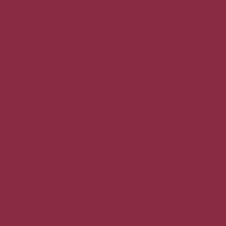
inciter les Français à placer leurs vacances d'été sous
le signe de la sobriété. Dans les faits, le bilan reste
mitigé.