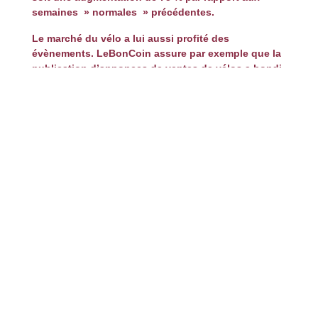
semaines » normales » précédentes.
Le marché du vélo a lui aussi profité des
évènements.
LeBonCoin
assure par exemple que la
publication d’annonces de ventes de vélos a bondi
de 14% dès la première semaine de grève. Les
recherches de bicyclettes sur le site ont elles aussi
augmenté de 5%. Quant au prix moyen proposé, il a
gagné 15%. La direction de la voirie et des
déplacements de
la ville de Paris estime que le
nombre de vélos circulant aux heures de pointe a
doublé lors de la première semaine de grève.
Sur
cette même période, il y avait plus de deux fois plus
de vélos que de voitures sur le boulevard Voltaire à
Paris.
Ce report subit et massif vers la petite reine a de
quoi satisfaire les pouvoirs publics et les
défenseurs de l’environnement qui souhaitent
favoriser son essor. Des plans vélos au niveau
national ainsi que dans certaines grandes
métropoles françaises, dont Paris, ont déjà