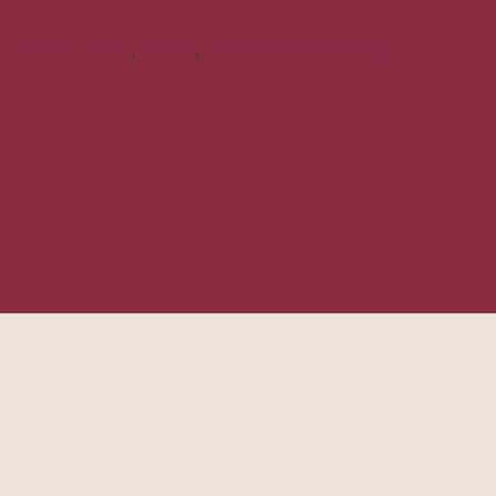
Trends & people
,
Presse
,
Smart Resilient Strategy
ève de nombreuses questions économiques pour les ménages