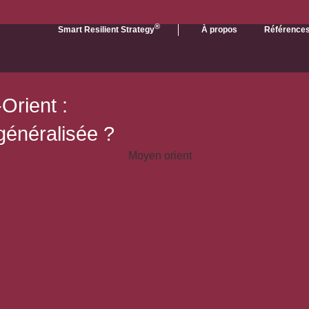
®
Smart Resilient Strategy
À propos
Référence
Orient :
 généralisée ?