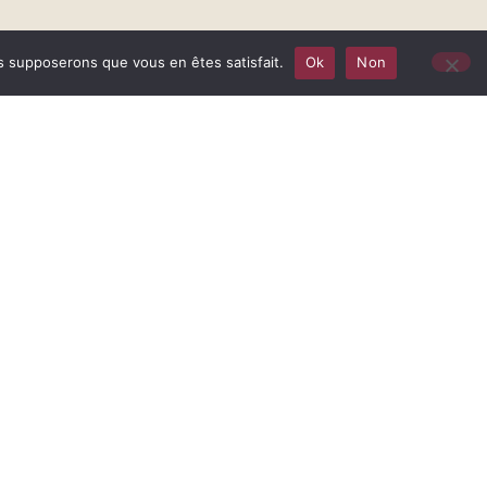
us supposerons que vous en êtes satisfait.
Ok
Non
r
France Info
les
alisée.
 ménages
 les Français. Les
rticulièrement touchés.
hoc par des mesures
 économique