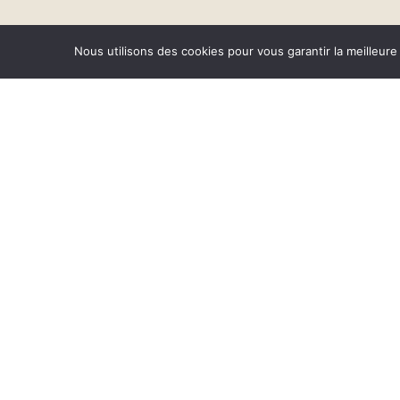
Nous utilisons des cookies pour vous garantir la meilleure
Pascale Hébel,
Directri
principaux impacts et les
Une flambée de
La hausse rapide des prix
ménages les plus modestes
Contrairement à 2022, l’
générales.
Un rôle potent