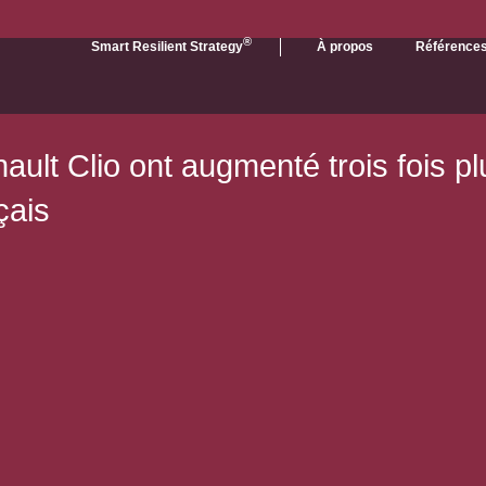
®
Smart Resilient Strategy
À propos
Référence
ault Clio ont augmenté trois fois pl
çais