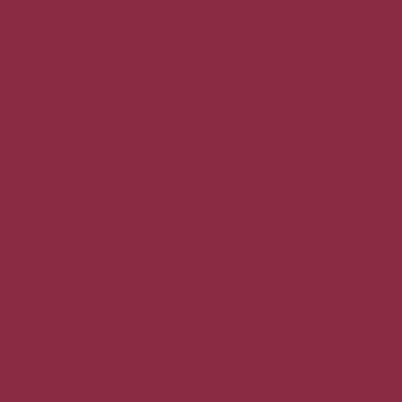
 entre 2006 et 2020, tandis
acheter une voiture neuve