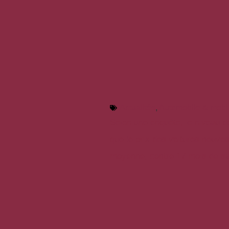
Actualités
,
Automobile & mobil
Selon une enquête, le niveau d
que le prix des voitures neuves
moyenne, contre 17 mois de sa