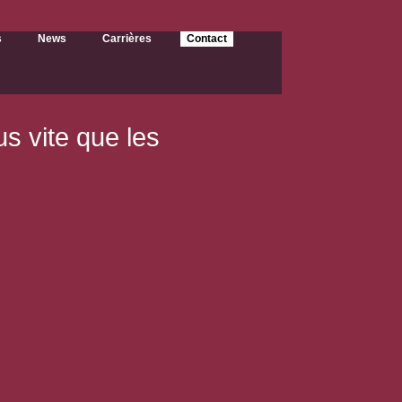
s
News
Carrières
Contact
us vite que les