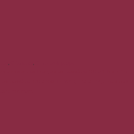
ités
,
C-Strategy
,
C-Trends & people
e vie moyen des Français est passé de 100 à 108 sur l'indice
 est passé de 100 à 136. En 2010, il fallait 14,7 mois pour 
laire minimum.