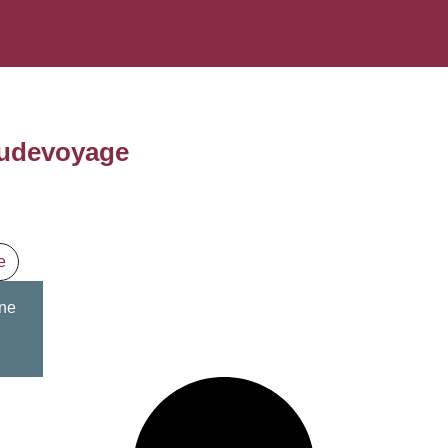
etudevoyage
e
une