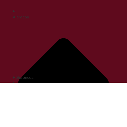
À propos
Références
News
Carrières
Contact
C-Ways France
18-20 Rue Edouard Jacques
75014 Paris
contact@c-ways.com
presse@c-ways.com