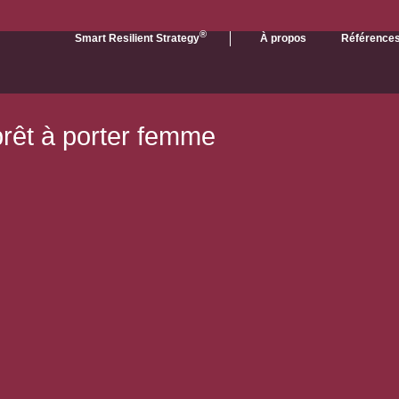
®
Smart Resilient Strategy
À propos
Référence
prêt à porter femme