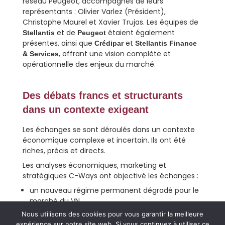
réseau Peugeot, accompagnés de leurs
représentants : Olivier Varlez (Président),
Christophe Maurel et Xavier Trujas. Les équipes de
et de
étaient également
Stellantis
Peugeot
présentes, ainsi que
et
Crédipar
Stellantis Finance
, offrant une vision complète et
& Services
opérationnelle des enjeux du marché.
Des débats francs et structurants
dans un contexte exigeant
Les échanges se sont déroulés dans un contexte
économique complexe et incertain. Ils ont été
riches, précis et directs.
Les analyses économiques, marketing et
stratégiques C-Ways ont objectivé les échanges :
un nouveau régime permanent dégradé pour le
marché du VN
mais aussi des gisements de valeur dans le VO,
Nous utilisons des cookies pour vous garantir la meilleure
l’APV et le financement, qui exigent de nouvelles
expérience sur notre site web. Si vous continuez à utiliser ce