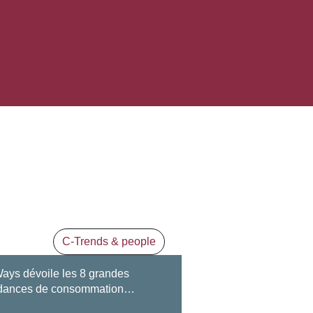
C-Trends & people
ays dévoile les 8 grandes
dances de consommation…