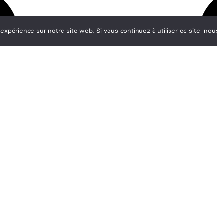
 expérience sur notre site web. Si vous continuez à utiliser ce site, no
utions
Expertises sectorielles
À propos
t Resilient Strategy
Agroalimentaire
Un cabinet visi
ends & people
Automobile & mobilités
Engagements