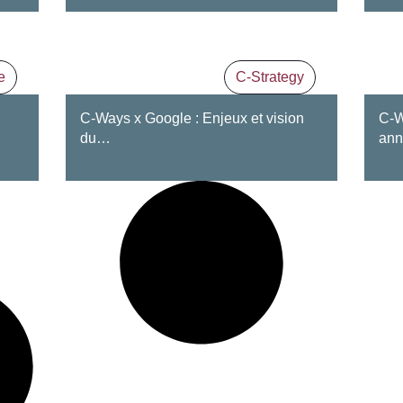
e
C-Strategy
C-Ways x Google : Enjeux et vision
C-W
du…
ann