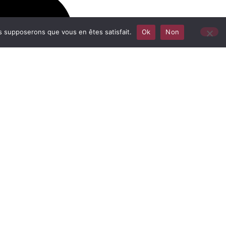
us supposerons que vous en êtes satisfait.
Ok
Non
News
onnaire
Actualités
 RSE
Webinaires