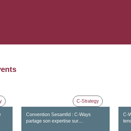
vents
y
C-Strategy
e
Convention Sesamlld : C-Ways
C-W
partage son expertise sur…
ten