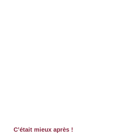
C-WAYS - Le cabinet de conseil en stratégies r
C’était mieux après !