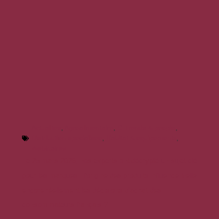
Actualités
,
Agroalimentaire
,
C-Trends & people
,
Distribution spécialisée
,
Habitat & équipements
,
Webinaires
Le 25 mars 2026, nos experts ont décrypté un sujet clé
pour les marques : l’origine des produits influence-t-elle
encore réellement les décisions d’achat des
consommateurs français ?