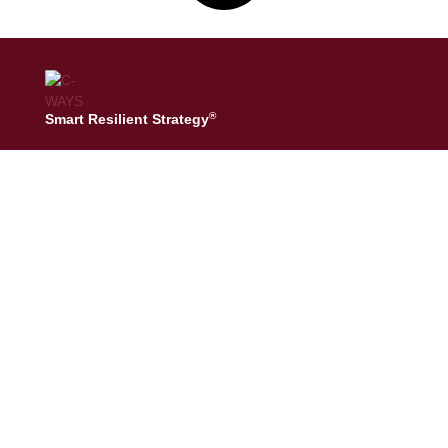
®
Smart Resilient Strategy
Smart Resilient Strategy
C-Trends & people
C-Strategy
C-Data & AI
Expertises sectorielles